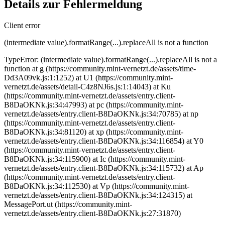
Details zur Fehlermeldung
Client error
(intermediate value).formatRange(...).replaceAll is not a function
TypeError: (intermediate value).formatRange(...).replaceAll is not a
function at g (https://community.mint-vernetzt.de/assets/time-
Dd3A09vk.js:1:1252) at U1 (https://community.mint-
vernetzt.de/assets/detail-C4z8NJ6s.js:1:14043) at Ku
(https://community.mint-vernetzt.de/assets/entry.client-
B8DaOKNk.js:34:47993) at pc (https://community.mint-
vernetzt.de/assets/entry.client-B8DaOKNk.js:34:70785) at np
(https://community.mint-vernetzt.de/assets/entry.client-
B8DaOKNk.js:34:81120) at xp (https://community.mint-
vernetzt.de/assets/entry.client-B8DaOKNk.js:34:116854) at Y0
(https://community.mint-vernetzt.de/assets/entry.client-
B8DaOKNk.js:34:115900) at Ic (https://community.mint-
vernetzt.de/assets/entry.client-B8DaOKNk.js:34:115732) at Ap
(https://community.mint-vernetzt.de/assets/entry.client-
B8DaOKNk.js:34:112530) at Vp (https://community.mint-
vernetzt.de/assets/entry.client-B8DaOKNk.js:34:124315) at
MessagePort.ut (https://community.mint-
vernetzt.de/assets/entry.client-B8DaOKNk.js:27:31870)