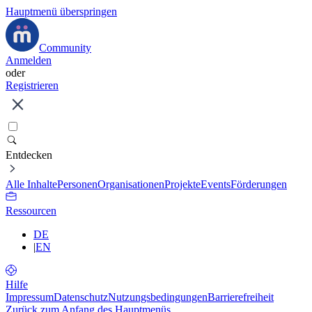
Hauptmenü überspringen
Community
Anmelden
oder
Registrieren
Entdecken
Alle Inhalte
Personen
Organisationen
Projekte
Events
Förderungen
Ressourcen
DE
|
EN
Hilfe
Impressum
Datenschutz
Nutzungsbedingungen
Barrierefreiheit
Zurück zum Anfang des Hauptmenüs