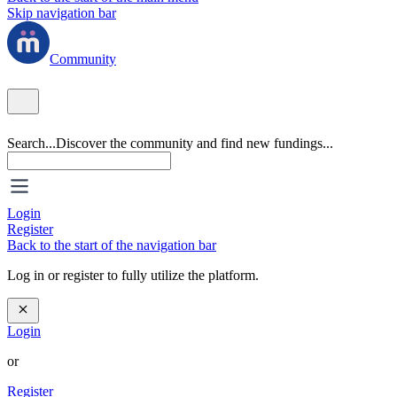
Skip navigation bar
Community
Search...
Discover the community and find new fundings...
Login
Register
Back to the start of the navigation bar
Log in or register to fully utilize the platform.
Login
or
Register