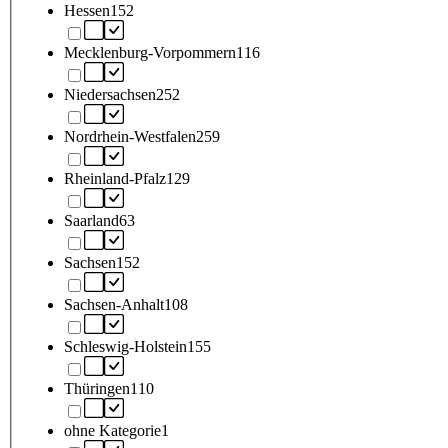
Hessen
152
Mecklenburg-Vorpommern
116
Niedersachsen
252
Nordrhein-Westfalen
259
Rheinland-Pfalz
129
Saarland
63
Sachsen
152
Sachsen-Anhalt
108
Schleswig-Holstein
155
Thüringen
110
ohne Kategorie
1