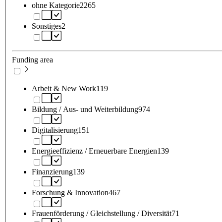
ohne Kategorie
2265
Sonstiges
2
Funding area
Arbeit & New Work
119
Bildung / Aus- und Weiterbildung
974
Digitalisierung
151
Energieeffizienz / Erneuerbare Energien
139
Finanzierung
139
Forschung & Innovation
467
Frauenförderung / Gleichstellung / Diversität
71