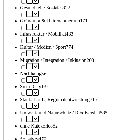
Gesundheit / Soziales
822
Gründung & Unternehmertum
171
Infrastruktur / Mobilität
433
Kultur / Medien / Sport
774
Migration / Integration / Inklusion
208
Nachhaltigkeit
1
Smart City
132
Stadt-, Dorf-, Regionalentwicklung
715
Umwelt- und Naturschutz / Biodiversität
585
ohne Kategorie
852
Sonstiges
470