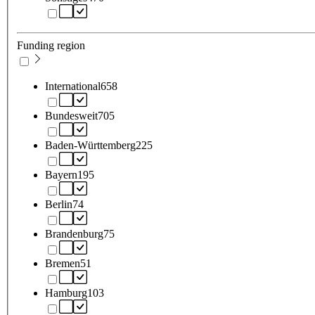
Funding region
International
658
Bundesweit
705
Baden-Württemberg
225
Bayern
195
Berlin
74
Brandenburg
75
Bremen
51
Hamburg
103