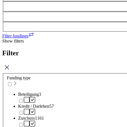
Filter fundings
Show filters
Filter
Funding type
Beteiligung
3
Kredit / Darlehen
57
Zuschuss
1161