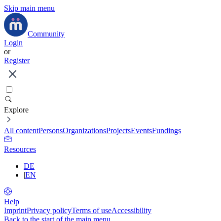
Skip main menu
Community
Login
or
Register
Explore
All content
Persons
Organizations
Projects
Events
Fundings
Resources
DE
|
EN
Help
Imprint
Privacy policy
Terms of use
Accessibility
Back to the start of the main menu