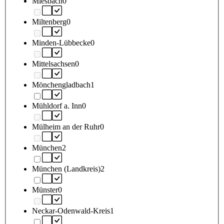
Miesbach
0
Miltenberg
0
Minden-Lübbecke
0
Mittelsachsen
0
Mönchengladbach
1
Mühldorf a. Inn
0
Mülheim an der Ruhr
0
München
2
München (Landkreis)
2
Münster
0
Neckar-Odenwald-Kreis
1