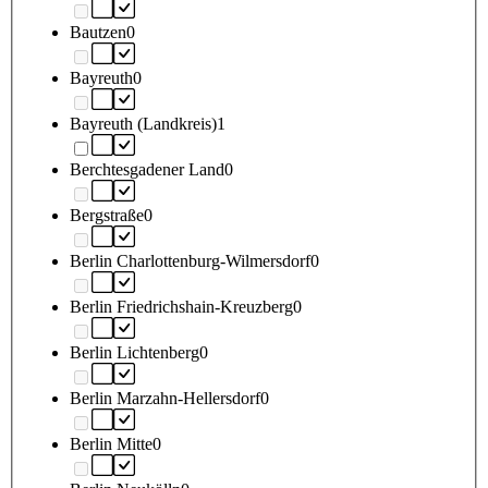
Bautzen
0
Bayreuth
0
Bayreuth (Landkreis)
1
Berchtesgadener Land
0
Bergstraße
0
Berlin Charlottenburg-Wilmersdorf
0
Berlin Friedrichshain-Kreuzberg
0
Berlin Lichtenberg
0
Berlin Marzahn-Hellersdorf
0
Berlin Mitte
0