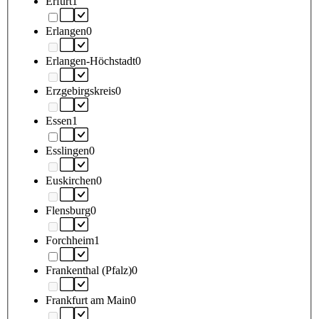
Erfurt
1
Erlangen
0
Erlangen-Höchstadt
0
Erzgebirgskreis
0
Essen
1
Esslingen
0
Euskirchen
0
Flensburg
0
Forchheim
1
Frankenthal (Pfalz)
0
Frankfurt am Main
0