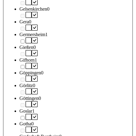
Gelsenkirchen
0
Gera
0
Germersheim
1
Gießen
0
Gifhorn
1
Göppingen
0
Görlitz
0
Göttingen
0
Goslar
1
Gotha
0