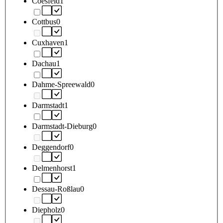
Coesfeld
1
Cottbus
0
Cuxhaven
1
Dachau
1
Dahme-Spreewald
0
Darmstadt
1
Darmstadt-Dieburg
0
Deggendorf
0
Delmenhorst
1
Dessau-Roßlau
0
Diepholz
0