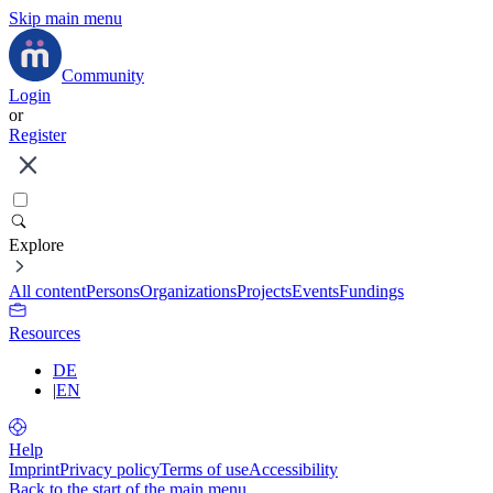
Skip main menu
Community
Login
or
Register
Explore
All content
Persons
Organizations
Projects
Events
Fundings
Resources
DE
|
EN
Help
Imprint
Privacy policy
Terms of use
Accessibility
Back to the start of the main menu