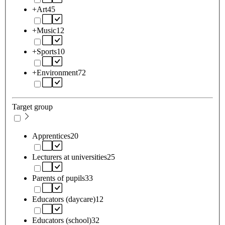
+Art
45
+Music
12
+Sports
10
+Environment
72
Target group
Apprentices
20
Lecturers at universities
25
Parents of pupils
33
Educators (daycare)
12
Educators (school)
32