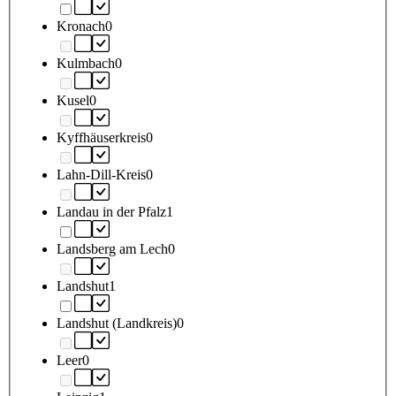
Kronach
0
Kulmbach
0
Kusel
0
Kyffhäuserkreis
0
Lahn-Dill-Kreis
0
Landau in der Pfalz
1
Landsberg am Lech
0
Landshut
1
Landshut (Landkreis)
0
Leer
0