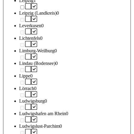
Leipzig
1
Leipzig (Landkreis)
0
Leverkusen
0
Lichtenfels
0
Limburg-Weilburg
0
Lindau (Bodensee)
0
Lippe
0
Lörrach
0
Ludwigsburg
0
Ludwigshafen am Rhein
0
Ludwigslust-Parchim
0