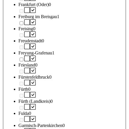
Frankfurt (Oder)
0
Freiburg im Breisgau
1
Freising
0
Freudenstadt
0
Freyung-Grafenau
1
Friesland
0
Fürstenfeldbruck
0
Fürth
0
Fürth (Landkreis)
0
Fulda
0
Garmisch-Partenkirchen
0