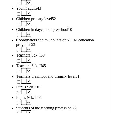
Young adults
43
Children primary level
52
Children in daycare or preschool
10
Coordinators and multipliers of STEM education
programs
53
Teachers Sek. I
50
Teachers Sek. II
45
Teachers preschool and primary level
31
Pupils Sek. I
103
Pupils Sek. II
95
Students of the teaching profession
38