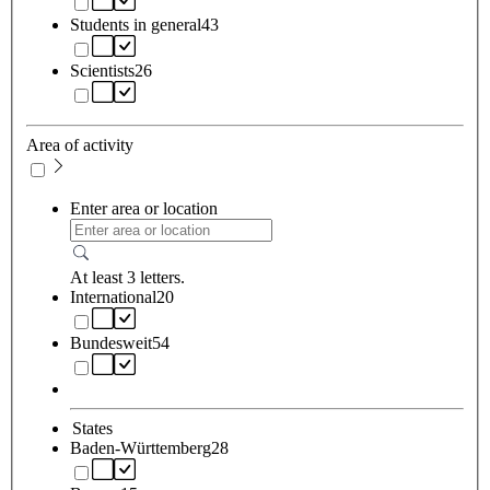
Students in general
43
Scientists
26
Area of activity
Enter area or location
At least 3 letters.
International
20
Bundesweit
54
States
Baden-Württemberg
28