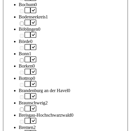
Bochum
0
Bodenseekreis
1
Böblingen
0
Börde
0
Bonn
1
Borken
0
Bottrop
0
Brandenburg an der Havel
0
Braunschweig
2
Breisgau-Hochschwarzwald
0
Bremen
2