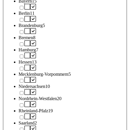
Bayern
15
Berlin
11
Brandenburg
5
Bremen
8
Hamburg
7
Hessen
13
Mecklenburg-Vorpommern
5
Niedersachsen
10
Nordrhein-Westfalen
20
Rheinland-Pfalz
19
Saarland
2