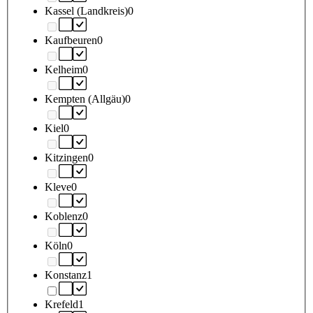
Kassel (Landkreis)
0
Kaufbeuren
0
Kelheim
0
Kempten (Allgäu)
0
Kiel
0
Kitzingen
0
Kleve
0
Koblenz
0
Köln
0
Konstanz
1
Krefeld
1