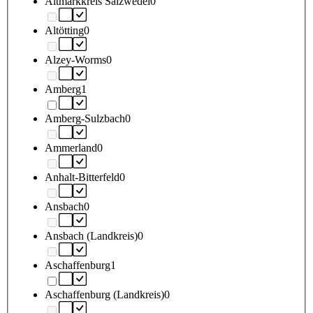
Altmarkkreis Salzwedel
0
Altötting
0
Alzey-Worms
0
Amberg
1
Amberg-Sulzbach
0
Ammerland
0
Anhalt-Bitterfeld
0
Ansbach
0
Ansbach (Landkreis)
0
Aschaffenburg
1
Aschaffenburg (Landkreis)
0