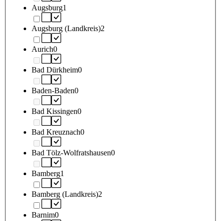
Augsburg
1
Augsburg (Landkreis)
2
Aurich
0
Bad Dürkheim
0
Baden-Baden
0
Bad Kissingen
0
Bad Kreuznach
0
Bad Tölz-Wolfratshausen
0
Bamberg
1
Bamberg (Landkreis)
2
Barnim
0