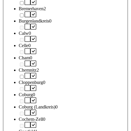
Bremerhaven
2
Burgenlandkreis
0
Calw
0
Celle
0
Cham
0
Chemnitz
2
Cloppenburg
0
Coburg
0
Coburg (Landkreis)
0
Cochem-Zell
0