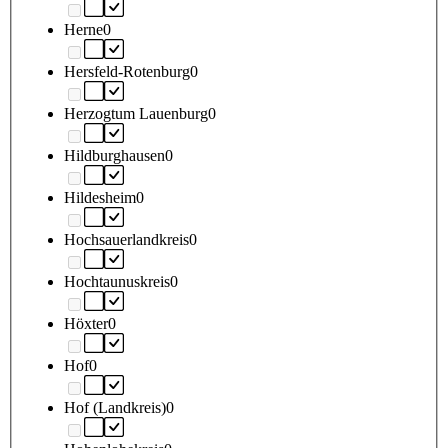
Herne
0
Hersfeld-Rotenburg
0
Herzogtum Lauenburg
0
Hildburghausen
0
Hildesheim
0
Hochsauerlandkreis
0
Hochtaunuskreis
0
Höxter
0
Hof
0
Hof (Landkreis)
0