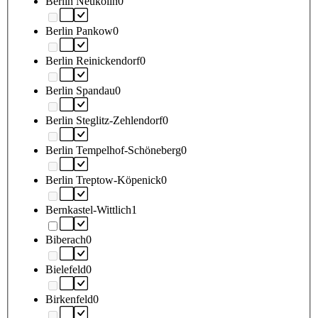
Berlin Neukölln
0
Berlin Pankow
0
Berlin Reinickendorf
0
Berlin Spandau
0
Berlin Steglitz-Zehlendorf
0
Berlin Tempelhof-Schöneberg
0
Berlin Treptow-Köpenick
0
Bernkastel-Wittlich
1
Biberach
0
Bielefeld
0
Birkenfeld
0