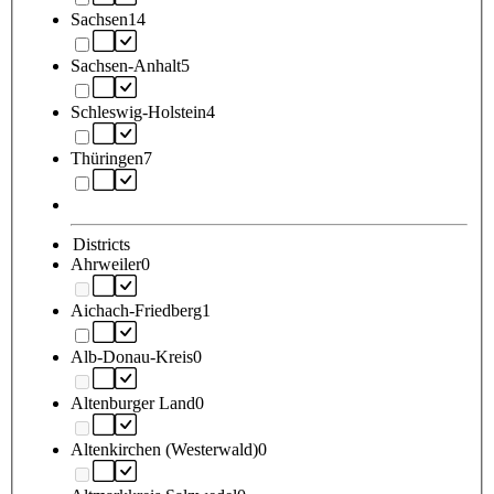
Sachsen
14
Sachsen-Anhalt
5
Schleswig-Holstein
4
Thüringen
7
Districts
Ahrweiler
0
Aichach-Friedberg
1
Alb-Donau-Kreis
0
Altenburger Land
0
Altenkirchen (Westerwald)
0