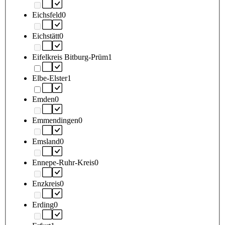
Eichsfeld
0
Eichstätt
0
Eifelkreis Bitburg-Prüm
1
Elbe-Elster
1
Emden
0
Emmendingen
0
Emsland
0
Ennepe-Ruhr-Kreis
0
Enzkreis
0
Erding
0