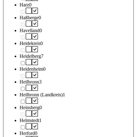
Harz
0
Haßberge
0
Havelland
0
Heidekreis
0
Heidelberg
7
Heidenheim
0
Heilbronn
3
Heilbronn (Landkreis)
1
Heinsberg
0
Helmstedt
1
Herford
0