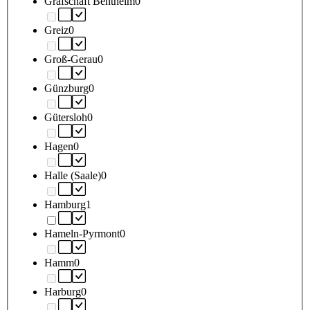
Grafschaft Bentheim
0
Greiz
0
Groß-Gerau
0
Günzburg
0
Gütersloh
0
Hagen
0
Halle (Saale)
0
Hamburg
1
Hameln-Pyrmont
0
Hamm
0
Harburg
0