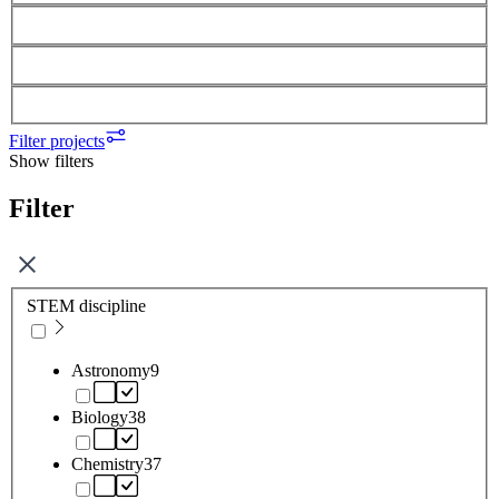
Filter projects
Show filters
Filter
STEM discipline
Astronomy
9
Biology
38
Chemistry
37