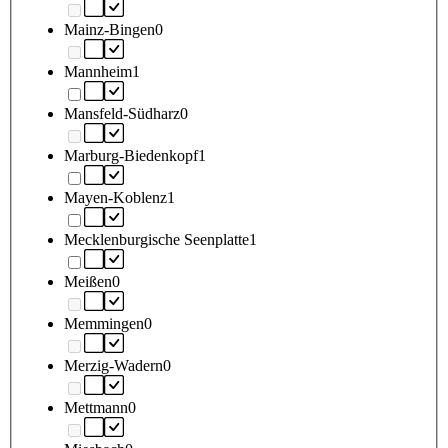
Mainz-Bingen
0
Mannheim
1
Mansfeld-Südharz
0
Marburg-Biedenkopf
1
Mayen-Koblenz
1
Mecklenburgische Seenplatte
1
Meißen
0
Memmingen
0
Merzig-Wadern
0
Mettmann
0