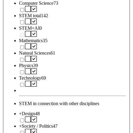
Computer Science
73
STEM total
142
STEM+AI
0
Mathematics
35
Natural Sciences
61
Physics
39
Technology
69
STEM in connection with other disciplines
+Design
48
+Society / Politics
47