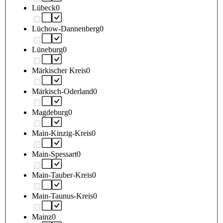
Lübeck
0
Lüchow-Dannenberg
0
Lüneburg
0
Märkischer Kreis
0
Märkisch-Oderland
0
Magdeburg
0
Main-Kinzig-Kreis
0
Main-Spessart
0
Main-Tauber-Kreis
0
Main-Taunus-Kreis
0
Mainz
0