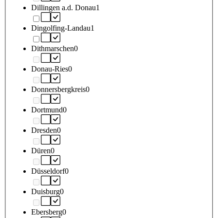
Dillingen a.d. Donau
1
Dingolfing-Landau
1
Dithmarschen
0
Donau-Ries
0
Donnersbergkreis
0
Dortmund
0
Dresden
0
Düren
0
Düsseldorf
0
Duisburg
0
Ebersberg
0