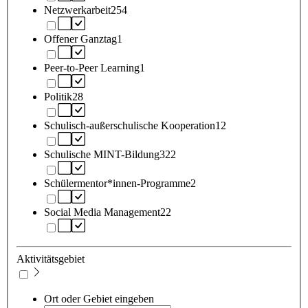
Netzwerkarbeit
254
Offener Ganztag
1
Peer-to-Peer Learning
1
Politik
28
Schulisch-außerschulische Kooperation
12
Schulische MINT-Bildung
322
Schülermentor*innen-Programme
2
Social Media Management
22
Aktivitätsgebiet
Ort oder Gebiet eingeben