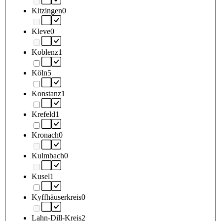
Kitzingen
0
Kleve
0
Koblenz
1
Köln
5
Konstanz
1
Krefeld
1
Kronach
0
Kulmbach
0
Kusel
1
Kyffhäuserkreis
0
Lahn-Dill-Kreis
2