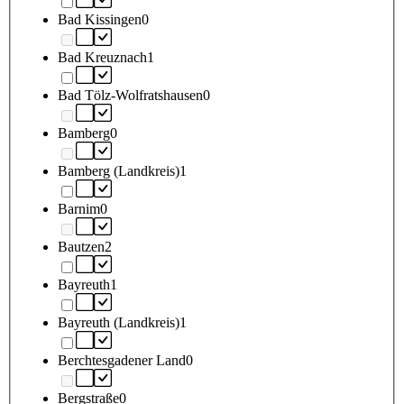
Bad Kissingen
0
Bad Kreuznach
1
Bad Tölz-Wolfratshausen
0
Bamberg
0
Bamberg (Landkreis)
1
Barnim
0
Bautzen
2
Bayreuth
1
Bayreuth (Landkreis)
1
Berchtesgadener Land
0
Bergstraße
0