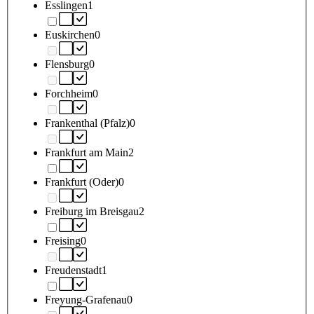
Esslingen
1
Euskirchen
0
Flensburg
0
Forchheim
0
Frankenthal (Pfalz)
0
Frankfurt am Main
2
Frankfurt (Oder)
0
Freiburg im Breisgau
2
Freising
0
Freudenstadt
1
Freyung-Grafenau
0