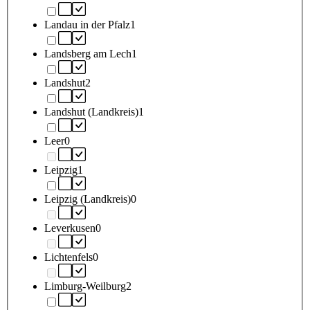
Landau in der Pfalz
1
Landsberg am Lech
1
Landshut
2
Landshut (Landkreis)
1
Leer
0
Leipzig
1
Leipzig (Landkreis)
0
Leverkusen
0
Lichtenfels
0
Limburg-Weilburg
2