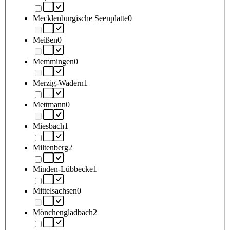
Mecklenburgische Seenplatte
0
Meißen
0
Memmingen
0
Merzig-Wadern
1
Mettmann
0
Miesbach
1
Miltenberg
2
Minden-Lübbecke
1
Mittelsachsen
0
Mönchengladbach
2