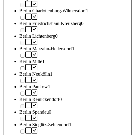
Berlin Charlottenburg-Wilmersdorf
1
Berlin Friedrichshain-Kreuzberg
0
Berlin Lichtenberg
0
Berlin Marzahn-Hellersdorf
1
Berlin Mitte
1
Berlin Neukölln
1
Berlin Pankow
1
Berlin Reinickendorf
0
Berlin Spandau
0
Berlin Steglitz-Zehlendorf
1