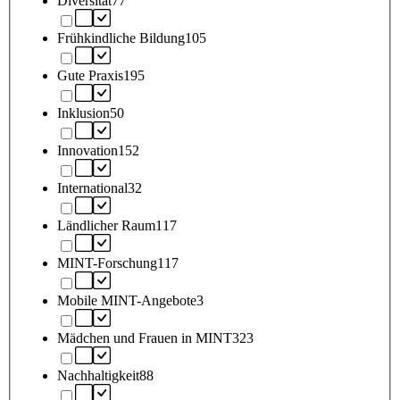
Diversität
77
Frühkindliche Bildung
105
Gute Praxis
195
Inklusion
50
Innovation
152
International
32
Ländlicher Raum
117
MINT-Forschung
117
Mobile MINT-Angebote
3
Mädchen und Frauen in MINT
323
Nachhaltigkeit
88