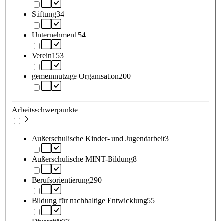
Stiftung
34
Unternehmen
154
Verein
153
gemeinnützige Organisation
200
Arbeitsschwerpunkte
Außerschulische Kinder- und Jugendarbeit
3
Außerschulische MINT-Bildung
8
Berufsorientierung
290
Bildung für nachhaltige Entwicklung
55