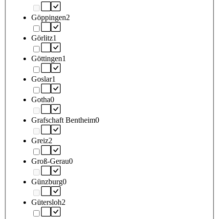
Göppingen
2
Görlitz
1
Göttingen
1
Goslar
1
Gotha
0
Grafschaft Bentheim
0
Greiz
2
Groß-Gerau
0
Günzburg
0
Gütersloh
2