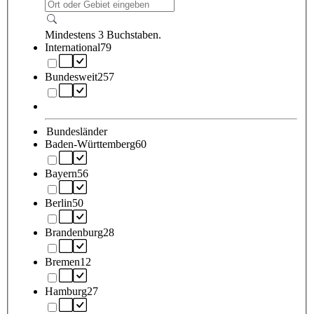
Mindestens 3 Buchstaben.
International
79
Bundesweit
257
Bundesländer
Baden-Württemberg
60
Bayern
56
Berlin
50
Brandenburg
28
Bremen
12
Hamburg
27