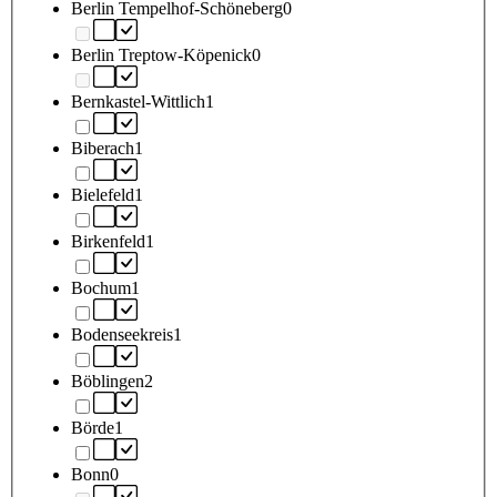
Berlin Tempelhof-Schöneberg
0
Berlin Treptow-Köpenick
0
Bernkastel-Wittlich
1
Biberach
1
Bielefeld
1
Birkenfeld
1
Bochum
1
Bodenseekreis
1
Böblingen
2
Börde
1
Bonn
0