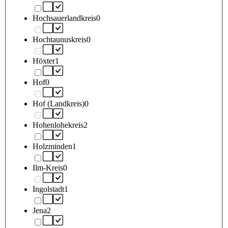
Hochsauerlandkreis
0
Hochtaunuskreis
0
Höxter
1
Hof
0
Hof (Landkreis)
0
Hohenlohekreis
2
Holzminden
1
Ilm-Kreis
0
Ingolstadt
1
Jena
2