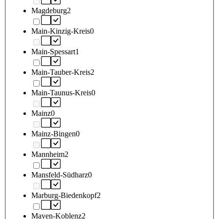
Magdeburg
2
Main-Kinzig-Kreis
0
Main-Spessart
1
Main-Tauber-Kreis
2
Main-Taunus-Kreis
0
Mainz
0
Mainz-Bingen
0
Mannheim
2
Mansfeld-Südharz
0
Marburg-Biedenkopf
2
Mayen-Koblenz
2