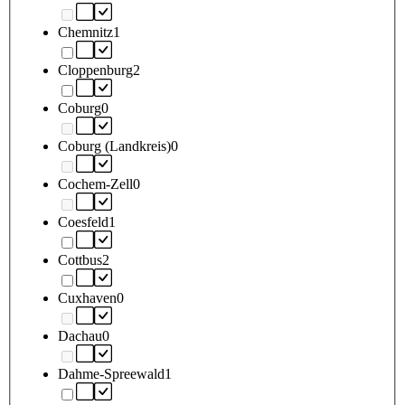
Chemnitz
1
Cloppenburg
2
Coburg
0
Coburg (Landkreis)
0
Cochem-Zell
0
Coesfeld
1
Cottbus
2
Cuxhaven
0
Dachau
0
Dahme-Spreewald
1