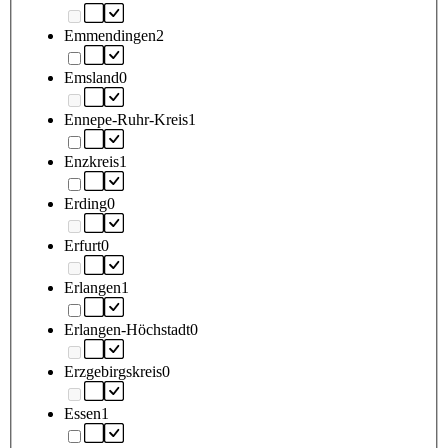
Emmendingen
2
Emsland
0
Ennepe-Ruhr-Kreis
1
Enzkreis
1
Erding
0
Erfurt
0
Erlangen
1
Erlangen-Höchstadt
0
Erzgebirgskreis
0
Essen
1