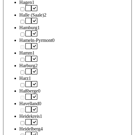
Hagen
1
Halle (Saale)
2
Hamburg
1
Hameln-Pyrmont
0
Hamm
1
Harburg
2
Harz
1
Haßberge
0
Havelland
0
Heidekreis
1
Heidelberg
4