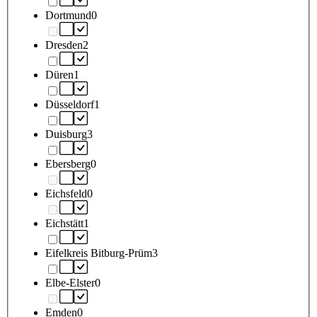
Dortmund
0
Dresden
2
Düren
1
Düsseldorf
1
Duisburg
3
Ebersberg
0
Eichsfeld
0
Eichstätt
1
Eifelkreis Bitburg-Prüm
3
Elbe-Elster
0
Emden
0