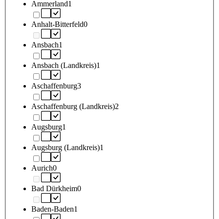
Ammerland
1
Anhalt-Bitterfeld
0
Ansbach
1
Ansbach (Landkreis)
1
Aschaffenburg
3
Aschaffenburg (Landkreis)
2
Augsburg
1
Augsburg (Landkreis)
1
Aurich
0
Bad Dürkheim
0
Baden-Baden
1