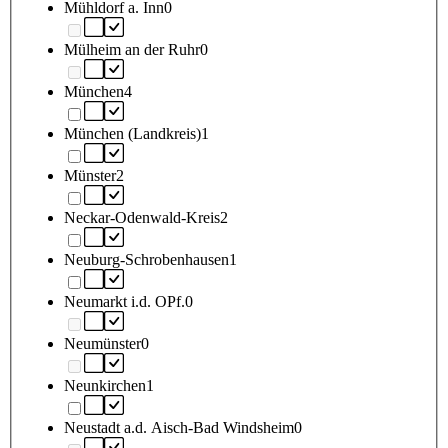
Mühldorf a. Inn
0
Mülheim an der Ruhr
0
München
4
München (Landkreis)
1
Münster
2
Neckar-Odenwald-Kreis
2
Neuburg-Schrobenhausen
1
Neumarkt i.d. OPf.
0
Neumünster
0
Neunkirchen
1
Neustadt a.d. Aisch-Bad Windsheim
0