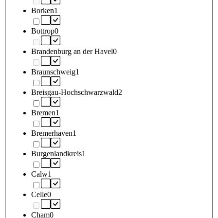
Borken
1
Bottrop
0
Brandenburg an der Havel
0
Braunschweig
1
Breisgau-Hochschwarzwald
2
Bremen
1
Bremerhaven
1
Burgenlandkreis
1
Calw
1
Celle
0
Cham
0