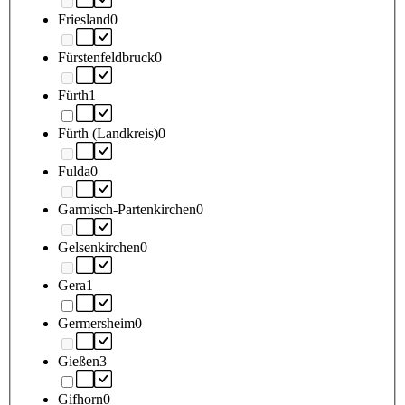
Friesland
0
Fürstenfeldbruck
0
Fürth
1
Fürth (Landkreis)
0
Fulda
0
Garmisch-Partenkirchen
0
Gelsenkirchen
0
Gera
1
Germersheim
0
Gießen
3
Gifhorn
0