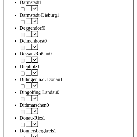
Darmstadt
1
Darmstadt-Dieburg
1
Deggendorf
0
Delmenhorst
0
Dessau-Roßlau
0
Diepholz
1
Dillingen a.d. Donau
1
Dingolfing-Landau
0
Dithmarschen
0
Donau-Ries
1
Donnersbergkreis
1