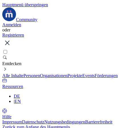
Hauptmenü überspringen
Community
Anmelden
oder
Registrieren
Entdecken
Alle Inhalte
Personen
Organisationen
Projekte
Events
Förderungen
Ressourcen
DE
|
EN
Hilfe
Impressum
Datenschutz
Nutzungsbedingungen
Barrierefreiheit
Zurück zum Anfang des Hauptmenüs