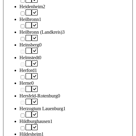
Heidenheim
2
Heilbronn
1
Heilbronn (Landkreis)
3
Heinsberg
0
Helmstedt
0
Herford
1
Herne
0
Hersfeld-Rotenburg
0
Herzogtum Lauenburg
1
Hildburghausen
1
Hildesheim
1