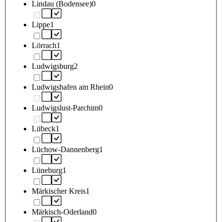
Lindau (Bodensee)
0
Lippe
1
Lörrach
1
Ludwigsburg
2
Ludwigshafen am Rhein
0
Ludwigslust-Parchim
0
Lübeck
1
Lüchow-Dannenberg
1
Lüneburg
1
Märkischer Kreis
1
Märkisch-Oderland
0