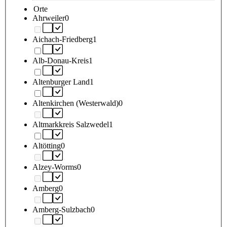
Orte
Ahrweiler
0
Aichach-Friedberg
1
Alb-Donau-Kreis
1
Altenburger Land
1
Altenkirchen (Westerwald)
0
Altmarkkreis Salzwedel
1
Altötting
0
Alzey-Worms
0
Amberg
0
Amberg-Sulzbach
0