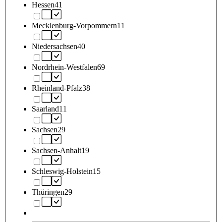
Hessen
41
Mecklenburg-Vorpommern
11
Niedersachsen
40
Nordrhein-Westfalen
69
Rheinland-Pfalz
38
Saarland
11
Sachsen
29
Sachsen-Anhalt
19
Schleswig-Holstein
15
Thüringen
29