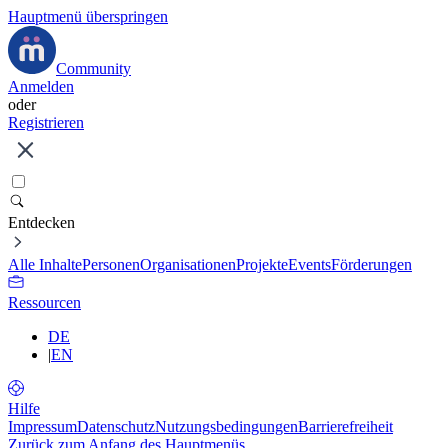
Hauptmenü überspringen
Community
Anmelden
oder
Registrieren
Entdecken
Alle Inhalte
Personen
Organisationen
Projekte
Events
Förderungen
Ressourcen
DE
|
EN
Hilfe
Impressum
Datenschutz
Nutzungsbedingungen
Barrierefreiheit
Zurück zum Anfang des Hauptmenüs