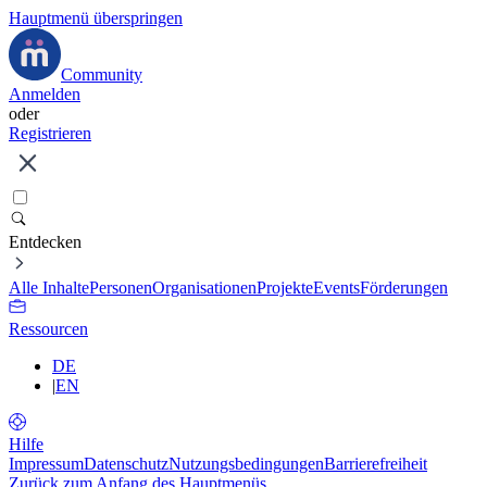
Hauptmenü überspringen
Community
Anmelden
oder
Registrieren
Entdecken
Alle Inhalte
Personen
Organisationen
Projekte
Events
Förderungen
Ressourcen
DE
|
EN
Hilfe
Impressum
Datenschutz
Nutzungsbedingungen
Barrierefreiheit
Zurück zum Anfang des Hauptmenüs