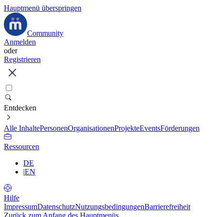
Hauptmenü überspringen
Community
Anmelden
oder
Registrieren
Entdecken
Alle Inhalte
Personen
Organisationen
Projekte
Events
Förderungen
Ressourcen
DE
|
EN
Hilfe
Impressum
Datenschutz
Nutzungsbedingungen
Barrierefreiheit
Zurück zum Anfang des Hauptmenüs