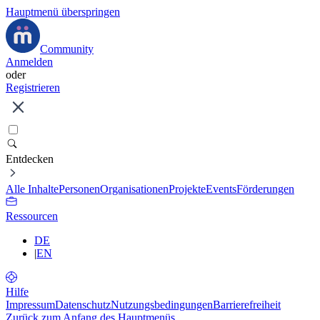
Hauptmenü überspringen
Community
Anmelden
oder
Registrieren
Entdecken
Alle Inhalte
Personen
Organisationen
Projekte
Events
Förderungen
Ressourcen
DE
|
EN
Hilfe
Impressum
Datenschutz
Nutzungsbedingungen
Barrierefreiheit
Zurück zum Anfang des Hauptmenüs