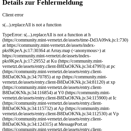
Details zur Fehlermeldung
Client error
s(...).replaceAll is not a function
TypeError: s(...).replaceAll is not a function at h
(https://community.mint-vernetzt.de/assets/time-Dd3A09vk.js:1:730)
at https://community.mint-vernetzt.de/assets/index-
pks9KpeA.js:17:30364 at Array.map (<anonymous>) at
https://community.mint-vernetzt.de/assets/index-
pks9KpeA.js:17:29552 at Ku (https://community.mint-
vernetzt.de/assets/entry.client-B8DaOKNk.js:34:47993) at pc
(https://community.mint-vernetzt.de/assets/entry.client-
B8DaOKNk.js:34:70785) at np (https://community.mint-
vernetzt.de/assets/entry.client-B8DaOKNk.js:34:81120) at xp
(https://community.mint-vernetzt.de/assets/entry.client-
B8DaOKNk.js:34:116854) at Y0 (https://community.mint-
vernetzt.de/assets/entry.client-B8DaOKNk.js:34:115900) at Ic
(https://community.mint-vernetzt.de/assets/entry.client-
B8DaOKNk.js:34:115732) at Ap (https://community.mint-
vernetzt.de/assets/entry.client-B8DaOKNk.js:34:112530) at Vp
(https://community.mint-vernetzt.de/assets/entry.client-
B8DaOKNk.js:34:124315) at MessagePort.ut
(https://community.mint-vernetzt.de/assets/entry.client-