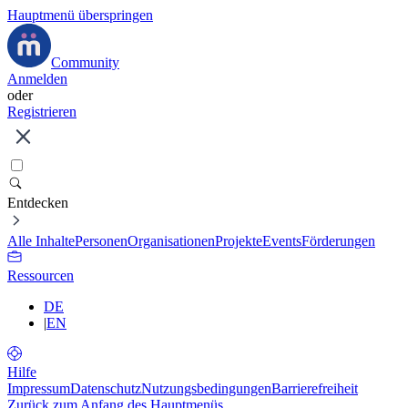
Hauptmenü überspringen
Community
Anmelden
oder
Registrieren
Entdecken
Alle Inhalte
Personen
Organisationen
Projekte
Events
Förderungen
Ressourcen
DE
|
EN
Hilfe
Impressum
Datenschutz
Nutzungsbedingungen
Barrierefreiheit
Zurück zum Anfang des Hauptmenüs