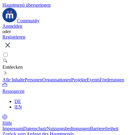
Hauptmenü überspringen
Community
Anmelden
oder
Registrieren
Entdecken
Alle Inhalte
Personen
Organisationen
Projekte
Events
Förderungen
Ressourcen
DE
|
EN
Hilfe
Impressum
Datenschutz
Nutzungsbedingungen
Barrierefreiheit
Zurück zum Anfang des Hauptmenüs