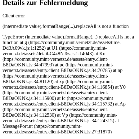
Details zur Fehlermeldung
Client error
(intermediate value).formatRange(...).replaceAll is not a function
TypeError: (intermediate value).formatRange(...).replaceAll is not a
function at g (https://community.mint-vernetzt.de/assets/time-
Dd3A09vk.js:1:1252) at U1 (https://community.mint-
vernetzt.de/assets/detail-C4z8NJ6s.js:1:14043) at Ku
(https://community.mint-vernetzt.de/assets/entry.client-
B8DaOKNk.js:34:47993) at pc (https://community.mint-
vernetzt.de/assets/entry.client-B8DaOKNk.js:34:70785) at np
(https://community.mint-vernetzt.de/assets/entry.client-
B8DaOKNk.js:34:81120) at xp (https://community.mint-
vernetzt.de/assets/entry.client-B8DaOKNk.js:34:116854) at Y0
(https://community.mint-vernetzt.de/assets/entry.client-
B8DaOKNk.js:34:115900) at Ic (https://community.mint-
vernetzt.de/assets/entry.client-B8DaOKNk.js:34:115732) at Ap
(https://community.mint-vernetzt.de/assets/entry.client-
B8DaOKNk.js:34:112530) at Vp (https://community.mint-
vernetzt.de/assets/entry.client-B8DaOKNk.js:34:124315) at
MessagePort.ut (https://community.mint-
vernetzt.de/assets/entry.client-B8DaOKNk.js:27:31870)