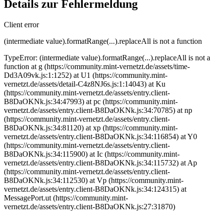
Details zur Fehlermeldung
Client error
(intermediate value).formatRange(...).replaceAll is not a function
TypeError: (intermediate value).formatRange(...).replaceAll is not a
function at g (https://community.mint-vernetzt.de/assets/time-
Dd3A09vk.js:1:1252) at U1 (https://community.mint-
vernetzt.de/assets/detail-C4z8NJ6s.js:1:14043) at Ku
(https://community.mint-vernetzt.de/assets/entry.client-
B8DaOKNk.js:34:47993) at pc (https://community.mint-
vernetzt.de/assets/entry.client-B8DaOKNk.js:34:70785) at np
(https://community.mint-vernetzt.de/assets/entry.client-
B8DaOKNk.js:34:81120) at xp (https://community.mint-
vernetzt.de/assets/entry.client-B8DaOKNk.js:34:116854) at Y0
(https://community.mint-vernetzt.de/assets/entry.client-
B8DaOKNk.js:34:115900) at Ic (https://community.mint-
vernetzt.de/assets/entry.client-B8DaOKNk.js:34:115732) at Ap
(https://community.mint-vernetzt.de/assets/entry.client-
B8DaOKNk.js:34:112530) at Vp (https://community.mint-
vernetzt.de/assets/entry.client-B8DaOKNk.js:34:124315) at
MessagePort.ut (https://community.mint-
vernetzt.de/assets/entry.client-B8DaOKNk.js:27:31870)