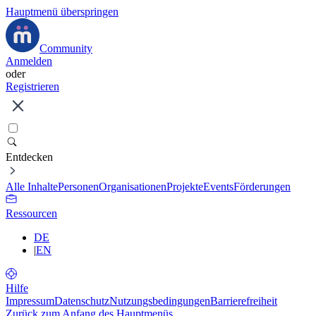
Hauptmenü überspringen
Community
Anmelden
oder
Registrieren
Entdecken
Alle Inhalte
Personen
Organisationen
Projekte
Events
Förderungen
Ressourcen
DE
|
EN
Hilfe
Impressum
Datenschutz
Nutzungsbedingungen
Barrierefreiheit
Zurück zum Anfang des Hauptmenüs